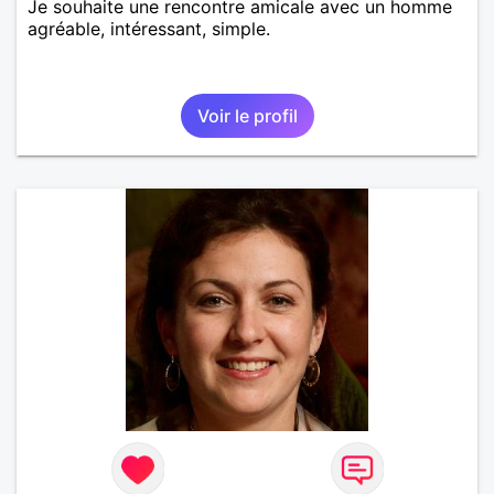
Je souhaite une rencontre amicale avec un homme
agréable, intéressant, simple.
Voir le profil