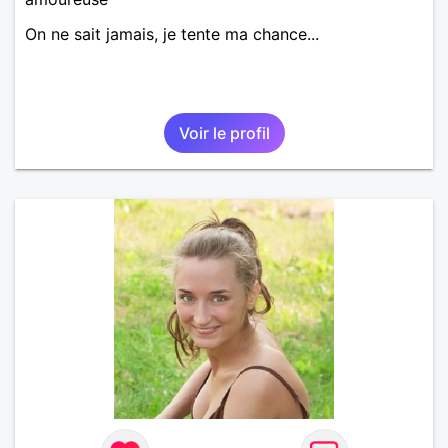
On ne sait jamais, je tente ma chance...
Voir le profil