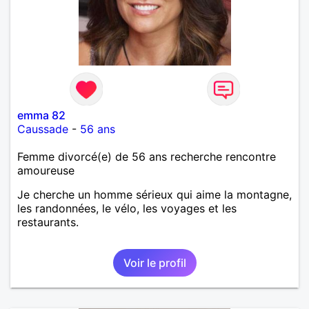
emma 82
Caussade
-
56 ans
Femme divorcé(e) de 56 ans recherche rencontre
amoureuse
Je cherche un homme sérieux qui aime la montagne,
les randonnées, le vélo, les voyages et les
restaurants.
Voir le profil