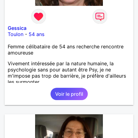
Gessica
Toulon
-
54 ans
Femme célibataire de 54 ans recherche rencontre
amoureuse
Vivement intéressée par la nature humaine, la
psychologie sans pour autant être Psy, je ne
m'impose pas trop de barrière, je préfère d'ailleurs
les surmonter.
Voir le profil