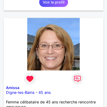
Voir le profil
Amissa
Digne-les-Bains
-
45 ans
Femme célibataire de 45 ans recherche rencontre
amoureuse