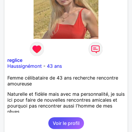
reglice
Haussignémont
-
43 ans
Femme célibataire de 43 ans recherche rencontre
amoureuse
Naturelle et fidèle mais avec ma personnalité, je suis
ici pour faire de nouvelles rencontres amicales et
pourquoi pas rencontrer aussi l'homme de mes
rêves.
Voir le profil