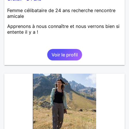
Femme célibataire de 24 ans recherche rencontre
amicale
Apprenons à nous connaître et nous verrons bien si
entente il y a !
Voir le profil