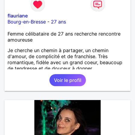
flauriane
Bourg-en-Bresse
-
27 ans
Femme célibataire de 27 ans recherche rencontre
amoureuse
Je cherche un chemin à partager, un chemin
d'amour, de complicité et de franchise. Très
romantique, fidèle avec un grand coeur, beaucoup
de tendresse et de douceur à donner.
Voir le profil