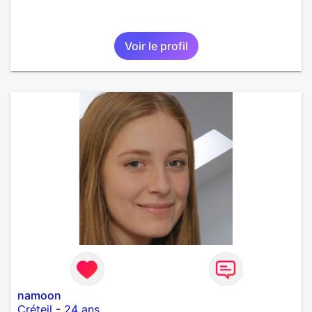
Voir le profil
namoon
Créteil
-
24 ans