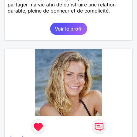
partager ma vie afin de construire une relation
durable, pleine de bonheur et de complicité.
Voir le profil