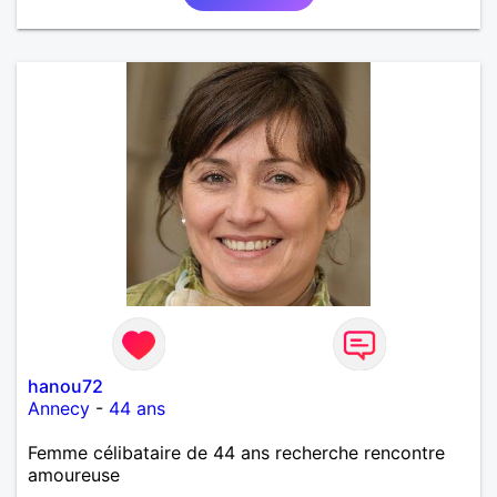
reste optimiste sur l'avenir et vous ?
hanou72
Annecy
-
44 ans
Femme célibataire de 44 ans recherche rencontre
amoureuse