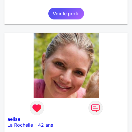
Voir le profil
aelise
La Rochelle
-
42 ans