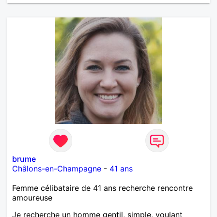
brume
Châlons-en-Champagne
-
41 ans
Femme célibataire de 41 ans recherche rencontre
amoureuse
Je recherche un homme gentil, simple, voulant