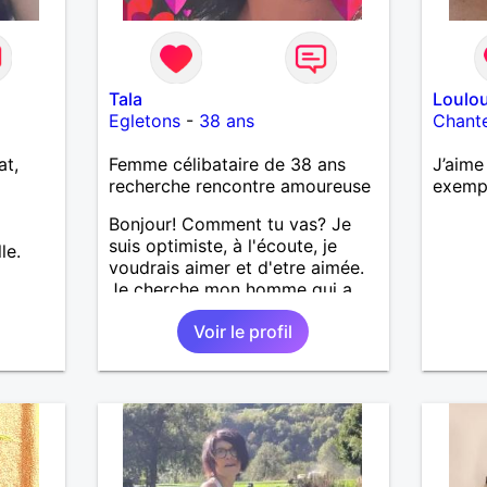
Tala
Loulo
Egletons
-
38 ans
Chant
at,
Femme célibataire de 38 ans
J’aime
recherche rencontre amoureuse
exemp
Bonjour! Comment tu vas? Je
suis optimiste, à l'écoute, je
le.
voudrais aimer et d'etre aimée.
Je cherche mon homme qui a
38-48 ans. Aussi en Correse en
Voir le profil
préférence ou dans son alentour
vu que je travaille en CDI et je
ne peux pas souvent voyager
loin. Merci. Bon chance à tout le
monde.