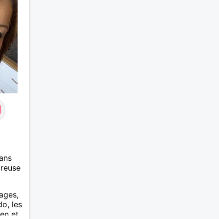
ans
ureuse
yages,
do, les
en et