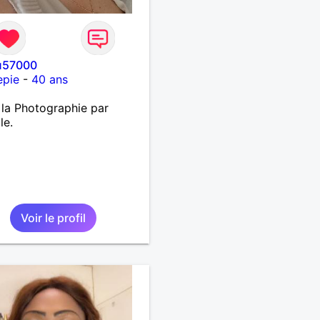
u57000
epie
-
40 ans
 la Photographie par
le.
Voir le profil