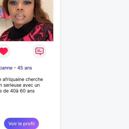
8
rbanne
-
45 ans
afriquaine cherche
on serieuse avec un
 de 40à 60 ans
Voir le profil