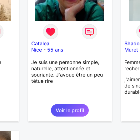
Catalea
Shad
Nice
-
55 ans
Muret
e
Je suis une personne simple,
Femme
naturelle, attentionnée et
recher
souriante. J'avoue être un peu
j'aime
têtue rire
de sin
durabl
Voir le profil