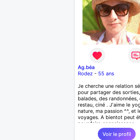
Ag.béa
Rodez
-
55 ans
Je cherche une relation sé
pour partager des sorties
balades, des randonnées,
restau, ciné . J'aime le yo
nature, ma passion ^^, et l
voyages. A bientot peut é
pour faire connaissance
Voir le profil