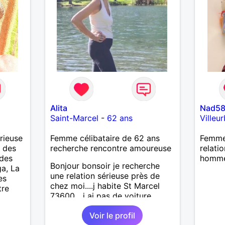
Alita
Nad5
Saint-Marcel
-
62 ans
Villeu
rieuse
Femme célibataire de 62 ans
Femme 
, des
recherche rencontre amoureuse
relati
 des
homme
Bonjour bonsoir je recherche
ga, La
une relation sérieuse près de
es
chez moi....j habite St Marcel
tre
73600....j ai pas de voiture
50km ... quelqu'un qui aurait
Voir le profil
entre 55 et 64 ans...sans enfants