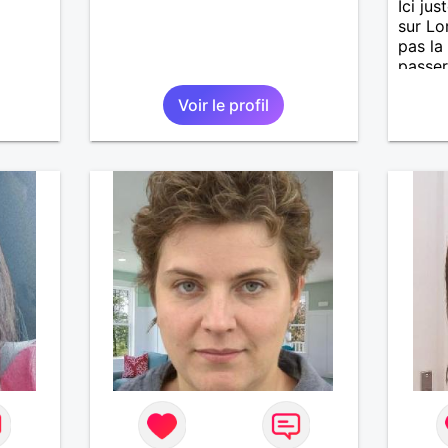
Ici ju
sur Lo
pas la 
passer
affinit
Voir le profil
tout p
et dis