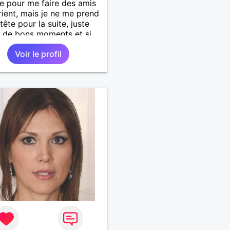
ste pour me faire des amis
rient, mais je ne me prend
tête pour la suite, juste
 de bons moments et si
é il y a, je reste ouverte à
Voir le profil
uisque je suis célibataire
ponible.