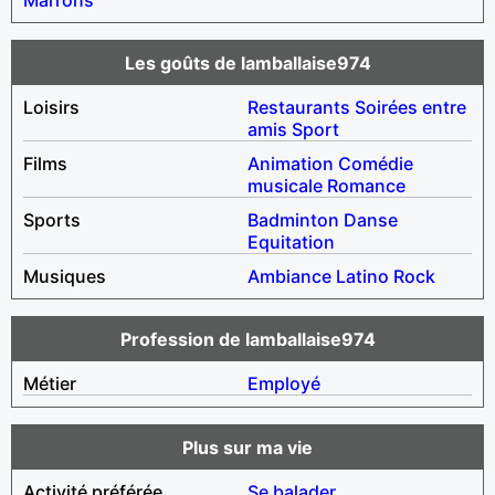
Les goûts de lamballaise974
Loisirs
Restaurants
Soirées entre
amis
Sport
Films
Animation
Comédie
musicale
Romance
Sports
Badminton
Danse
Equitation
Musiques
Ambiance
Latino
Rock
Profession de lamballaise974
Métier
Employé
Plus sur ma vie
Activité préférée
Se balader