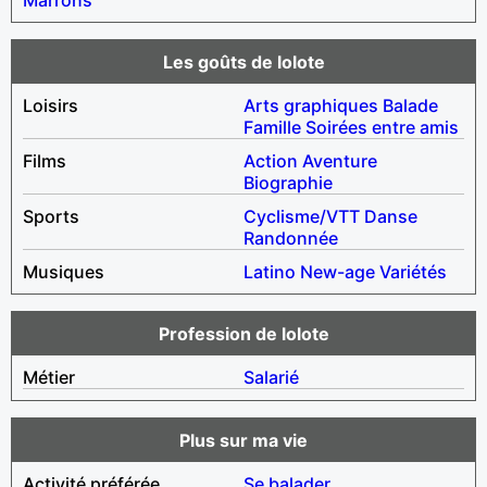
Les goûts de lolote
Loisirs
Arts graphiques
Balade
Famille
Soirées entre amis
Films
Action
Aventure
Biographie
Sports
Cyclisme/VTT
Danse
Randonnée
Musiques
Latino
New-age
Variétés
Profession de lolote
Métier
Salarié
Plus sur ma vie
Activité préférée
Se balader