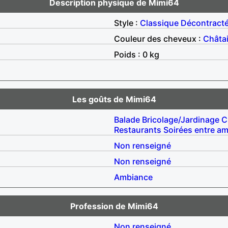
Description physique de Mimi64
Style :
Classique
Décontract
Couleur des cheveux :
Châta
Poids : 0 kg
Les goûts de Mimi64
Balade
Bricolage/Jardinage
C
Restaurants
Soirées entre am
Non renseigné
Non renseigné
Ambiance
Profession de Mimi64
Non renseigné