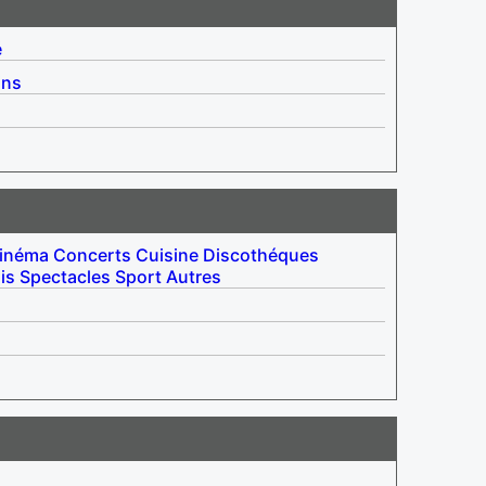
é
ins
inéma
Concerts
Cuisine
Discothéques
is
Spectacles
Sport
Autres