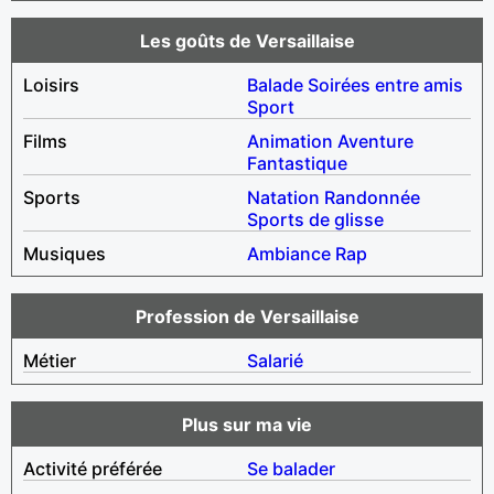
Les goûts de Versaillaise
Loisirs
Balade
Soirées entre amis
Sport
Films
Animation
Aventure
Fantastique
Sports
Natation
Randonnée
Sports de glisse
Musiques
Ambiance
Rap
Profession de Versaillaise
Métier
Salarié
Plus sur ma vie
Activité préférée
Se balader