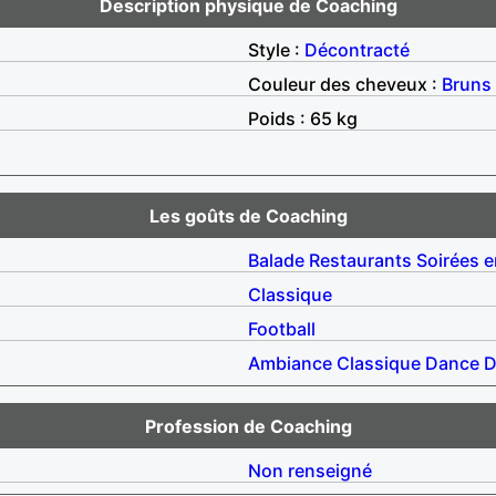
Description physique de Coaching
Style :
Décontracté
Couleur des cheveux :
Bruns
Poids : 65 kg
Les goûts de Coaching
Balade
Restaurants
Soirées e
Classique
Football
Ambiance
Classique
Dance
D
Profession de Coaching
Non renseigné